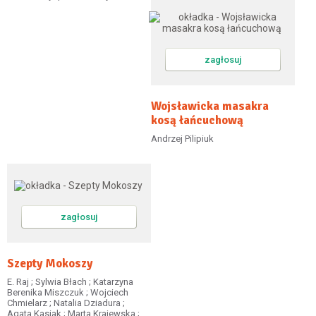
zagłosuj
Wojsławicka masakra
kosą łańcuchową
Andrzej Pilipiuk
zagłosuj
Szepty Mokoszy
E. Raj ; Sylwia Błach ; Katarzyna
Berenika Miszczuk ; Wojciech
Chmielarz ; Natalia Dziadura ;
Agata Kasiak ; Marta Krajewska ;