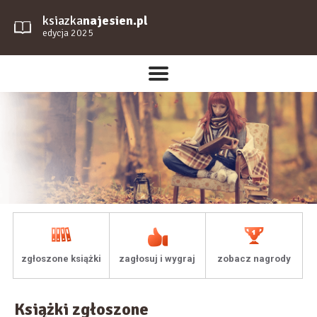
ksiazka
najesien.pl
edycja 2025
zgłoszone książki
zagłosuj i wygraj
zobacz nagrody
Książki zgłoszone