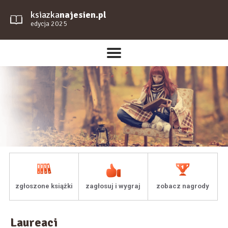
ksiazka
najesien.pl
edycja 2025
zgłoszone książki
zagłosuj i wygraj
zobacz nagrody
Laureaci