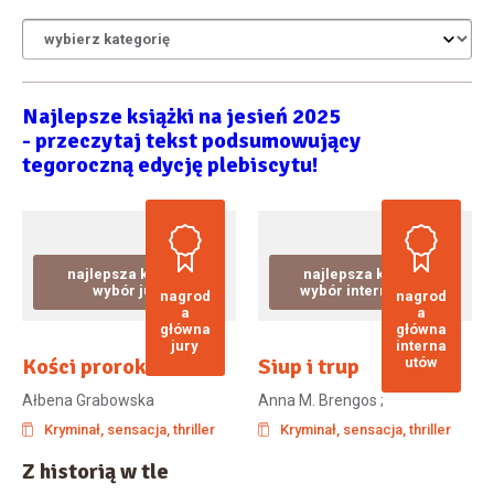
Najlepsze książki na jesień 2025
- przeczytaj tekst podsumowujący
tegoroczną edycję plebiscytu!
najlepsza książka
najlepsza książka
wybór jury
wybór internautów
nagrod
nagrod
a
a
główna
główna
jury
interna
Kości proroka
Siup i trup
utów
Ałbena Grabowska
Anna M. Brengos ;
Kryminał, sensacja, thriller
Kryminał, sensacja, thriller
Z historią w tle